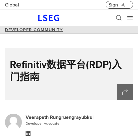
Global
Sign
DEVELOPER COMMUNITY
Refinitiv数据平台(RDP)入
门指南
Veerapath Rungruengrayubkul
Developer Advocate