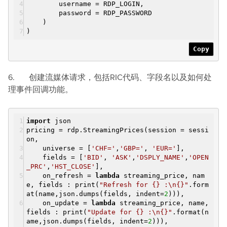
username = RDP_LOGIN,
password = RDP_PASSWORD
)
)
Copy
6. 创建流媒体请求，包括RIC代码、字段名以及如何处
理事件回调功能。
import
json
pricing = rdp.StreamingPrices(session = sessi
on,
universe = [
'CHF='
,
'GBP='
,
'EUR='
],
fields = [
'BID'
,
'ASK'
,
'DSPLY_NAME'
,
'OPEN
_PRC'
,
'HST_CLOSE'
],
on_refresh =
lambda
streaming_price, nam
e, fields : print(
"Refresh for {} :\n{}"
.form
at(name,json.dumps(fields, indent=
2
))),
on_update =
lambda
streaming_price, name,
fields : print(
"Update for {} :\n{}"
.format(n
ame,json.dumps(fields, indent=
2
))),