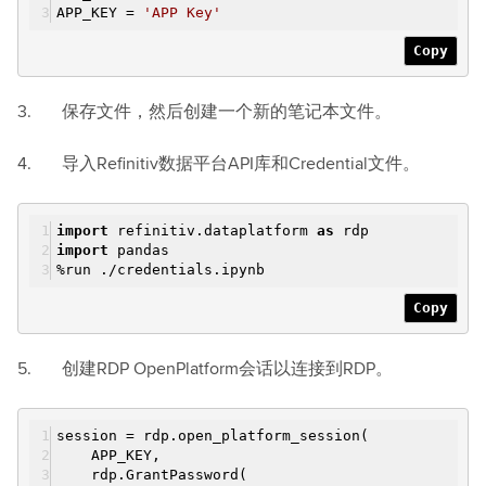
APP_KEY =
'APP Key'
Copy
3. 保存文件，然后创建一个新的笔记本文件。
4. 导入Refinitiv数据平台API库和Credential文件。
import
refinitiv.dataplatform
as
rdp
import
pandas
%run ./credentials.ipynb
Copy
5. 创建RDP OpenPlatform会话以连接到RDP。
session = rdp.open_platform_session(
APP_KEY,
rdp.GrantPassword(