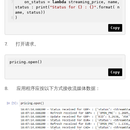
on_status =
lambda
streaming_price, name,
status : print(
"Status for {} : {}"
.format( n
ame, status))
)
Copy
7. 打开请求。
pricing.open()
Copy
8. 应用程序应按以下方式接收流媒体数据：